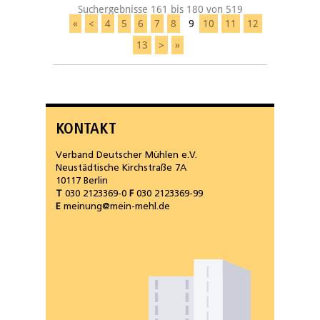
Suchergebnisse 161 bis 180 von 519
«
<
4
5
6
7
8
9
10
11
12
13
>
»
KONTAKT
Verband Deutscher Mühlen e.V.
Neustädtische Kirchstraße 7A
10117 Berlin
T
030 2123369-0
F
030 2123369-99
E
meinung@mein-mehl.de