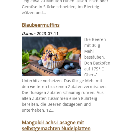
Teig etwa 20 Minuten ruhen lassen. Fisch oder
Gemüse in Stücke schneiden, im Bierteig
wälzen und…
Blaubeermuffins
Datum:
2023-07-11
Die Beeren
mit 30 g
Mehl
bestäuben.
Den Backofen
auf 175° C
Ober-/
Unterhitze vorheizen. Das übrige Mehl mit
den weiteren trockenen Zutaten vermischen.
Die flüssigen Zutaten schaumig rühren. Aus
allen Zutaten zusammen einen Rührteig
bereiten, die Beeren dazugeben und
unterheben. 12…
Mangold-Lachs-Lasagne mit
selbstgemachten Nudelplatten