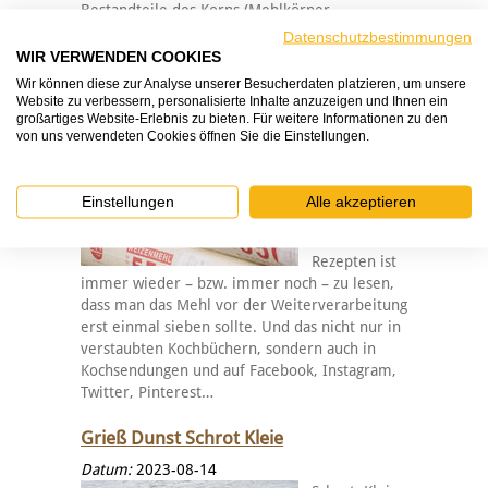
Bestandteile des Korns (Mehlkörper,
Randschichten und Keimling) in mehreren
Datenschutzbestimmungen
Durchgängen mehlfein zerkleinert. Mehle mit
WIR VERWENDEN COOKIES
einer niedrigen Typenzahl enthalten mehr…
Wir können diese zur Analyse unserer Besucherdaten platzieren, um unsere
Website zu verbessern, personalisierte Inhalte anzuzeigen und Ihnen ein
Mehl sieben
großartiges Website-Erlebnis zu bieten. Für weitere Informationen zu den
von uns verwendeten Cookies öffnen Sie die Einstellungen.
Datum:
2023-08-14
Mehl sieben
Muss man
Einstellungen
Alle akzeptieren
Mehl sieben?
In vielen
Rezepten ist
immer wieder – bzw. immer noch – zu lesen,
dass man das Mehl vor der Weiterverarbeitung
erst einmal sieben sollte. Und das nicht nur in
verstaubten Kochbüchern, sondern auch in
Kochsendungen und auf Facebook, Instagram,
Twitter, Pinterest…
Grieß Dunst Schrot Kleie
Datum:
2023-08-14