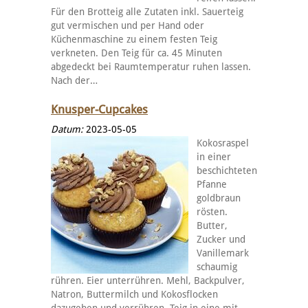
Für den Brotteig alle Zutaten inkl. Sauerteig
gut vermischen und per Hand oder
Küchenmaschine zu einem festen Teig
verkneten. Den Teig für ca. 45 Minuten
abgedeckt bei Raumtemperatur ruhen lassen.
Nach der…
Knusper-Cupcakes
Datum:
2023-05-05
Kokosraspel
in einer
beschichteten
Pfanne
goldbraun
rösten.
Butter,
Zucker und
Vanillemark
schaumig
rühren. Eier unterrühren. Mehl, Backpulver,
Natron, Buttermilch und Kokosflocken
dazugeben und verrühren. Teig in eine mit