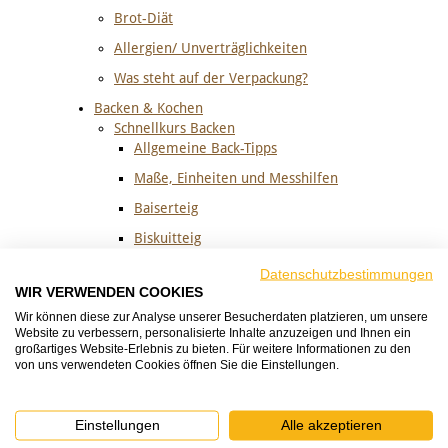
Brot-Diät
Allergien/ Unverträglichkeiten
Was steht auf der Verpackung?
Backen & Kochen
Schnellkurs Backen
Allgemeine Back-Tipps
Maße, Einheiten und Messhilfen
Baiserteig
Biskuitteig
Brandteig
Datenschutzbestimmungen
WIR VERWENDEN COOKIES
Hefeteig
Wir können diese zur Analyse unserer Besucherdaten platzieren, um unsere
Mürbeteig
Website zu verbessern, personalisierte Inhalte anzuzeigen und Ihnen ein
großartiges Website-Erlebnis zu bieten. Für weitere Informationen zu den
Quark-Öl-Teig
von uns verwendeten Cookies öffnen Sie die Einstellungen.
Rührteig
Strudelteig
Einstellungen
Alle akzeptieren