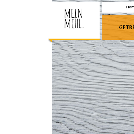
Ho
GETR