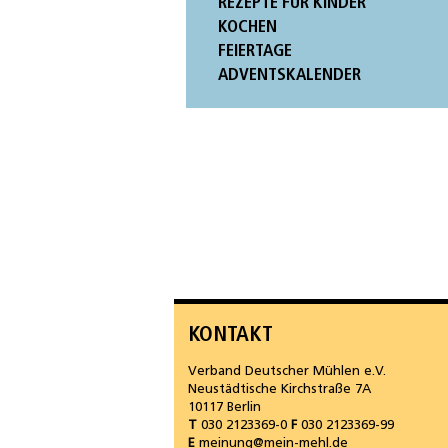
REZEPTE FÜR KINDER
KOCHEN
FEIERTAGE
ADVENTSKALENDER
KONTAKT
Verband Deutscher Mühlen e.V.
Neustädtische Kirchstraße 7A
10117 Berlin
T
030 2123369-0
F
030 2123369-99
E
meinung@mein-mehl.de