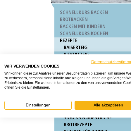
SCHNELLKURS BACKEN
BROTBACKEN
BACKEN MIT KINDERN
SCHNELLKURS KOCHEN
REZEPTE
BAISERTEIG
BISKUITTEIG
HEFETEIG HERZHAFT
Datenschutzbestimm
WIR VERWENDEN COOKIES
HEFETEIG SÜSS
Wir können diese zur Analyse unserer Besucherdaten platzieren, um unsere We
MÜRBETEIG
zu verbessern, personalisierte Inhalte anzuzeigen und Ihnen ein großartiges We
QUARK-ÖL-TEIG
Erlebnis zu bieten. Für weitere Informationen zu den von uns verwendeten Coo
öffnen Sie die Einstellungen.
RÜHRTEIG
STRUDELTEIG
WAFFELTEIG
Einstellungen
Alle akzeptieren
FRÜHSTÜCK & BRUNCH
SNACKS & AUFSTRICHE
BROTREZEPTE