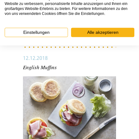
Website zu verbessern, personalisierte Inhalte anzuzeigen und Ihnen ein
Zubereitungszeit:
35 Minuten, zusätzliche
großartiges Website-Erlebnis zu bieten. Für weitere Informationen zu den
Gehzeit: 90 Minuten
von uns verwendeten Cookies öffnen Sie die Einstellungen.
Schwierigkeitsgrad:
mittel
ZUM REZEPT
Einstellungen
Alle akzeptieren
12.12.2018
English Muffins