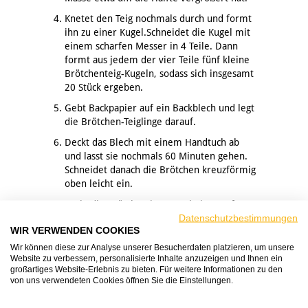
Knetet den Teig nochmals durch und formt
ihn zu einer Kugel.Schneidet die Kugel mit
einem scharfen Messer in 4 Teile. Dann
formt aus jedem der vier Teile fünf kleine
Brötchenteig-Kugeln, sodass sich insgesamt
20 Stück ergeben.
Gebt Backpapier auf ein Backblech und legt
die Brötchen-Teiglinge darauf.
Deckt das Blech mit einem Handtuch ab
und lasst sie nochmals 60 Minuten gehen.
Schneidet danach die Brötchen kreuzförmig
oben leicht ein.
Backt die Brötchen im vorgeheizten Ofen
Datenschutzbestimmungen
bei 200 Grad Celsius (Gasherd Stufe 4) etwa
WIR VERWENDEN COOKIES
15 Minuten lang.
Wir können diese zur Analyse unserer Besucherdaten platzieren, um unsere
Website zu verbessern, personalisierte Inhalte anzuzeigen und Ihnen ein
TIPPS:
großartiges Website-Erlebnis zu bieten. Für weitere Informationen zu den
von uns verwendeten Cookies öffnen Sie die Einstellungen.
Je nach Geschmack könnt ihr Nüsse,
Sonnenblumenkerne, Kümmel, geröstete