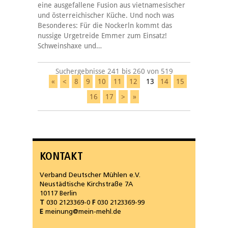
eine ausgefallene Fusion aus vietnamesischer
und österreichischer Küche. Und noch was
Besonderes: Für die Nockerln kommt das
nussige Urgetreide Emmer zum Einsatz!
Schweinshaxe und…
Suchergebnisse 241 bis 260 von 519
«
<
8
9
10
11
12
13
14
15
16
17
>
»
KONTAKT
Verband Deutscher Mühlen e.V.
Neustädtische Kirchstraße 7A
10117 Berlin
T
030 2123369-0
F
030 2123369-99
E
meinung@mein-mehl.de