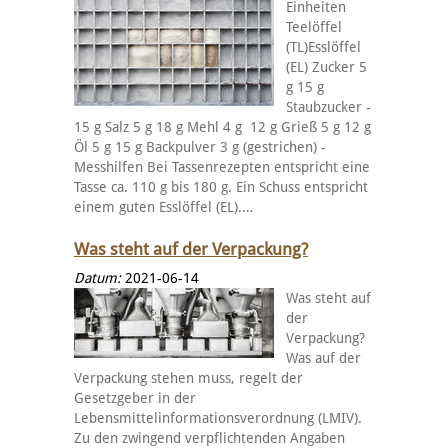
Einheiten
Teelöffel
(TL)Esslöffel
(EL) Zucker 5
g 15 g
Staubzucker -
15 g Salz 5 g 18 g Mehl 4 g 12 g Grieß 5 g 12 g
Öl 5 g 15 g Backpulver 3 g (gestrichen) -
Messhilfen Bei Tassenrezepten entspricht eine
Tasse ca. 110 g bis 180 g. Ein Schuss entspricht
einem guten Esslöffel (EL).…
Was steht auf der Verpackung?
Datum:
2021-06-14
Was steht auf
der
Verpackung?
Was auf der
Verpackung stehen muss, regelt der
Gesetzgeber in der
Lebensmittelinformationsverordnung (LMIV).
Zu den zwingend verpflichtenden Angaben