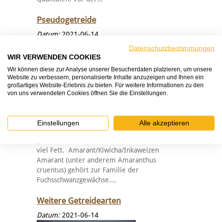
Pseudogetreide
Datum:
2021-06-14
Datenschutzbestimmungen
WIR VERWENDEN COOKIES
Wir können diese zur Analyse unserer Besucherdaten platzieren, um unsere
Website zu verbessern, personalisierte Inhalte anzuzeigen und Ihnen ein
großartiges Website-Erlebnis zu bieten. Für weitere Informationen zu den
von uns verwendeten Cookies öffnen Sie die Einstellungen.
Pseudogetreide Neben den klassischen
Getreiden sind auch sogenannte
Einstellungen
Alle akzeptieren
Pseudogetreide auf dem Markt. Sie sind alle
glutenfrei. Ähnlich wie Hafer liefern sie relativ
viel Fett. Amarant/Kiwicha/Inkaweizen
Amarant (unter anderem Amaranthus
cruentus) gehört zur Familie der
Fuchsschwanzgewächse.…
Weitere Getreidearten
Datum:
2021-06-14