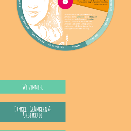
Weizenmehl
Dinkel , Grünkern &
Urgetreide