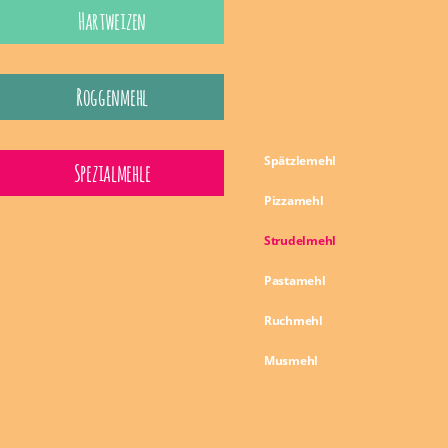
Hartweizen
Roggenmehl
Spätzlemehl
Spezialmehle
Pizzamehl
Strudelmehl
Pastamehl
Ruchmehl
Musmehl