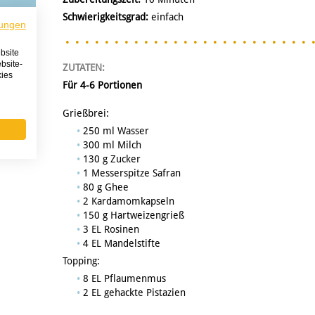
Schwierigkeitsgrad:
einfach
ungen
bsite
bsite-
ZUTATEN:
kies
Für 4-6 Portionen
Grießbrei:
250 ml Wasser
300 ml Milch
130 g Zucker
1 Messerspitze Safran
80 g Ghee
2 Kardamomkapseln
150 g Hartweizengrieß
3 EL Rosinen
4 EL Mandelstifte
Topping:
8 EL Pflaumenmus
2 EL gehackte Pistazien