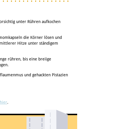
Vorsichtig unter Rühren aufkochen
momkapseln die Körner lösen und
ittlerer Hitze unter ständigem
ge rühren, bis eine breiige
ngen.
 Pflaumenmus und gehackten Pistazien
hier
.