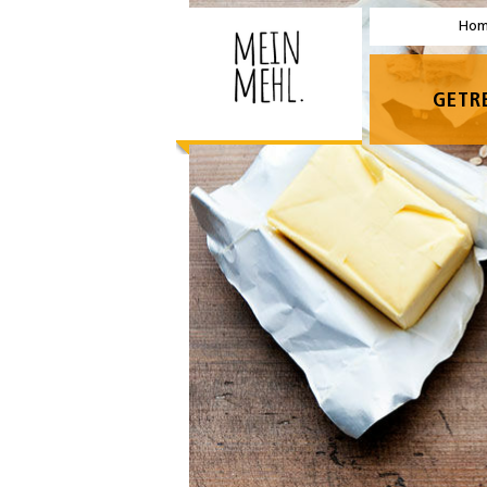
Ho
GETR