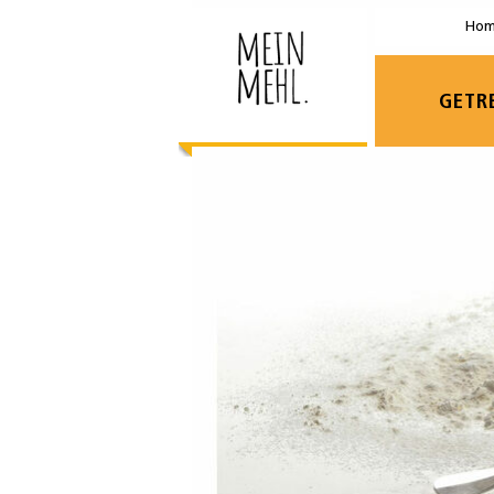
Ho
GETR