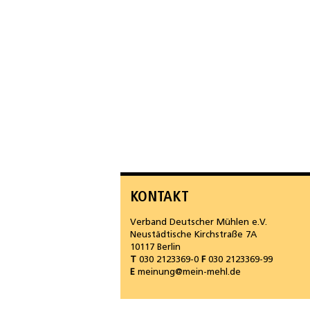
KONTAKT
Verband Deutscher Mühlen e.V.
Neustädtische Kirchstraße 7A
10117 Berlin
T
030 2123369-0
F
030 2123369-99
E
meinung@mein-mehl.de