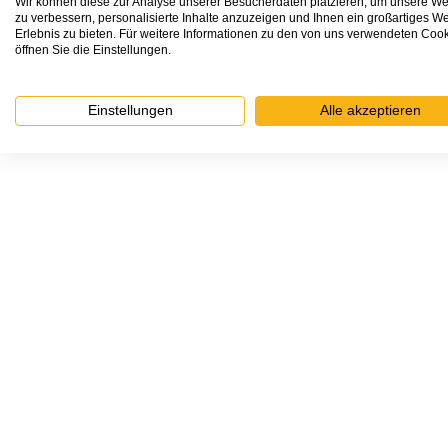
Wir können diese zur Analyse unserer Besucherdaten platzieren, um unsere We
REZEPTE FÜR KINDER
zu verbessern, personalisierte Inhalte anzuzeigen und Ihnen ein großartiges We
KOCHEN
Erlebnis zu bieten. Für weitere Informationen zu den von uns verwendeten Coo
öffnen Sie die Einstellungen.
FEIERTAGE
ADVENTSKALENDER
Einstellungen
Alle akzeptieren