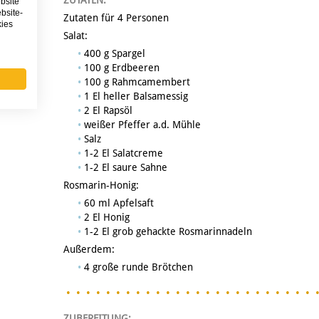
ZUTATEN:
bsite
bsite-
Zutaten für 4 Personen
kies
Salat:
400 g Spargel
100 g Erdbeeren
100 g Rahmcamembert
1 El heller Balsamessig
2 El Rapsöl
weißer Pfeffer a.d. Mühle
Salz
1-2 El Salatcreme
1-2 El saure Sahne
Rosmarin-Honig:
60 ml Apfelsaft
2 El Honig
1-2 El grob gehackte Rosmarinnadeln
Außerdem:
4 große runde Brötchen
ZUBEREITUNG: