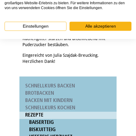
Den Kuchen für 50 bis 60 Minuten in den Ofen
großartiges Website-Erlebnis zu bieten. Für weitere Informationen zu den
von uns verwendeten Cookies öffnen Sie die Einstellungen.
geben (Stäbchenprobe). Nach 40 Minuten
kontrollieren, ob der Kuchen zu dunkel wird,
ggf. mit mit Alufolie abdecken. Den Kuchen
Einstellungen
Alle akzeptieren
mindestens eine halbe Stunde in der Form
ruhen lassen, danach zum Auskühlen auf ein
Kuchengitter stürzen und anschließend mit
Puderzucker bestäuben.
Eingereicht von Julia Szajdak-Breucking.
Herzlichen Dank!
SCHNELLKURS BACKEN
BROTBACKEN
BACKEN MIT KINDERN
SCHNELLKURS KOCHEN
REZEPTE
BAISERTEIG
BISKUITTEIG