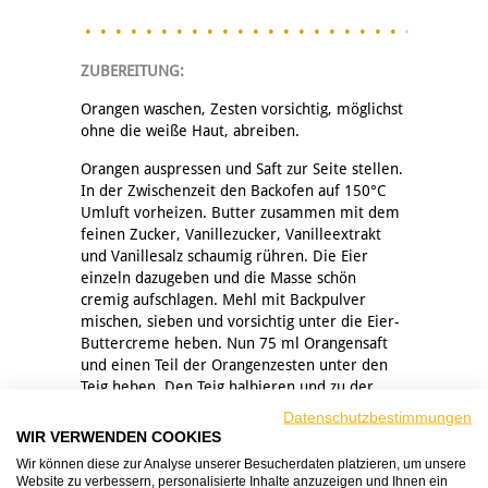
ZUBEREITUNG:
Orangen waschen, Zesten vorsichtig, möglichst
ohne die weiße Haut, abreiben.
Orangen auspressen und Saft zur Seite stellen.
In der Zwischenzeit den Backofen auf 150°C
Umluft vorheizen. Butter zusammen mit dem
feinen Zucker, Vanillezucker, Vanilleextrakt
und Vanillesalz schaumig rühren. Die Eier
einzeln dazugeben und die Masse schön
cremig aufschlagen. Mehl mit Backpulver
mischen, sieben und vorsichtig unter die Eier-
Buttercreme heben. Nun 75 ml Orangensaft
und einen Teil der Orangenzesten unter den
Teig heben. Den Teig halbieren und zu der
einen Hälfte den Mohn zugeben. Nun beide
Datenschutzbestimmungen
Teigsorten abwechselnd in eine Kastenform
WIR VERWENDEN COOKIES
geben. Optional mit einer großen, grob-
Wir können diese zur Analyse unserer Besucherdaten platzieren, um unsere
zinkigen Gabel ein Muster in den Teig malen.
Website zu verbessern, personalisierte Inhalte anzuzeigen und Ihnen ein