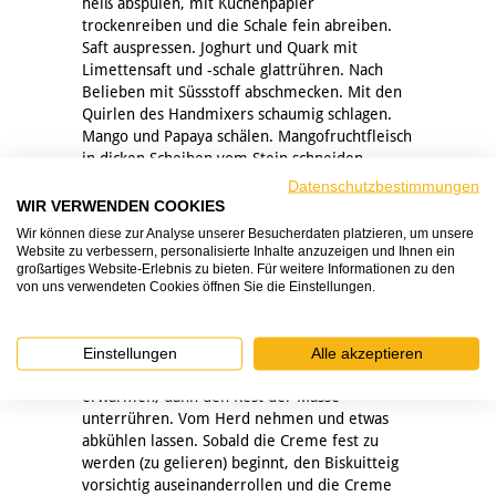
heiß abspülen, mit Küchenpapier
trockenreiben und die Schale fein abreiben.
Saft auspressen. Joghurt und Quark mit
Limettensaft und -schale glattrühren. Nach
Belieben mit Süssstoff abschmecken. Mit den
Quirlen des Handmixers schaumig schlagen.
Mango und Papaya schälen. Mangofruchtfleisch
in dicken Scheiben vom Stein schneiden.
Papaya entkernen. Die Hälfte des
Datenschutzbestimmungen
Fruchtfleischs klein würfeln, den Rest mit dem
WIR VERWENDEN COOKIES
Stabmixer pürieren. Karambole waschen und
Wir können diese zur Analyse unserer Besucherdaten platzieren, um unsere
in Scheiben schneiden. Einige Scheiben zum
Website zu verbessern, personalisierte Inhalte anzuzeigen und Ihnen ein
Garnieren beiseitelegen, den Rest fein
großartiges Website-Erlebnis zu bieten. Für weitere Informationen zu den
von uns verwendeten Cookies öffnen Sie die Einstellungen.
würfeln. Fruchtpüree in einem kleinen Topf
erwärmen. Gelatine ausdrücken und unter
Rühren darin auflösen.
Einstellungen
Alle akzeptieren
Erst 2 EL der Joghurt-Mischung einrühren und
erwärmen, dann den Rest der Masse
unterrühren. Vom Herd nehmen und etwas
abkühlen lassen. Sobald die Creme fest zu
werden (zu gelieren) beginnt, den Biskuitteig
vorsichtig auseinanderrollen und die Creme