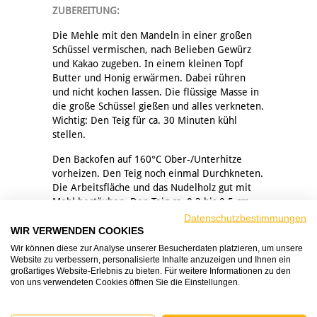
ZUBEREITUNG:
Die Mehle mit den Mandeln in einer großen
Schüssel vermischen, nach Belieben Gewürz
und Kakao zugeben. In einem kleinen Topf
Butter und Honig erwärmen. Dabei rühren
und nicht kochen lassen. Die flüssige Masse in
die große Schüssel gießen und alles verkneten.
Wichtig: Den Teig für ca. 30 Minuten kühl
stellen.
Den Backofen auf 160°C Ober-/Unterhitze
vorheizen. Den Teig noch einmal Durchkneten.
Die Arbeitsfläche und das Nudelholz gut mit
Mehl bestäuben. Den Teig ca. 0,3 bis 0,5 cm
dick ausrollen, nicht dünner. Die Plätzchen mit
Datenschutzbestimmungen
den Formen ausstechen und auf die mit
WIR VERWENDEN COOKIES
Backpapier ausgelegten Backbleche legen. Für
Wir können diese zur Analyse unserer Besucherdaten platzieren, um unsere
ca. 15 Minuten backen, aus dem Ofen nehmen,
Website zu verbessern, personalisierte Inhalte anzuzeigen und Ihnen ein
großartiges Website-Erlebnis zu bieten. Für weitere Informationen zu den
abkühlen lassen und nach Belieben verzieren.
von uns verwendeten Cookies öffnen Sie die Einstellungen.
*Mit Lebkuchengewürz sind die Plätzchen ein
tolles Adventsgebäck, ohne das Gewürz