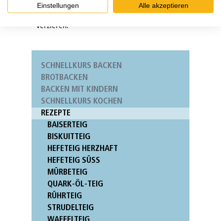
Einstellungen
Alle akzeptieren
schmecken sie zu jeder Jahreszeit. Ohne den
Kakao sind sie heller und lassen sich schöner
verzieren.
SCHNELLKURS BACKEN
BROTBACKEN
BACKEN MIT KINDERN
SCHNELLKURS KOCHEN
REZEPTE
BAISERTEIG
BISKUITTEIG
HEFETEIG HERZHAFT
HEFETEIG SÜSS
MÜRBETEIG
QUARK-ÖL-TEIG
RÜHRTEIG
STRUDELTEIG
WAFFELTEIG