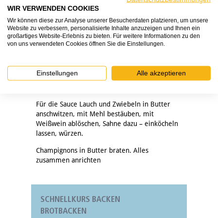
WIR VERWENDEN COOKIES
Wir können diese zur Analyse unserer Besucherdaten platzieren, um unsere
ZUBEREITUNG:
Website zu verbessern, personalisierte Inhalte anzuzeigen und Ihnen ein
großartiges Website-Erlebnis zu bieten. Für weitere Informationen zu den
Brötchen vom Vortag in feine Würfel
von uns verwendeten Cookies öffnen Sie die Einstellungen.
schneiden, Zwiebel und Bärlauch hacken, mit
Ei und Milch vermengen – würzen, mindestens
10 min. ziehen lassen, Knödel formen. In
Einstellungen
Alle akzeptieren
siedendem Wasser ca. 15 Min. garziehen,
abgießen, dann in Butter knusprig anbraten.
Für die Sauce Lauch und Zwiebeln in Butter
anschwitzen, mit Mehl bestäuben, mit
Weißwein ablöschen, Sahne dazu – einköcheln
lassen, würzen.
Champignons in Butter braten. Alles
zusammen anrichten
SCHNELLKURS BACKEN
BROTBACKEN