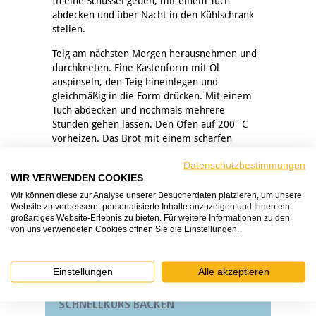
In eine Schüssel geben, mit einem Tuch
abdecken und über Nacht in den Kühlschrank
stellen.
Teig am nächsten Morgen herausnehmen und
durchkneten. Eine Kastenform mit Öl
auspinseln, den Teig hineinlegen und
gleichmäßig in die Form drücken. Mit einem
Tuch abdecken und nochmals mehrere
Stunden gehen lassen. Den Ofen auf 200° C
vorheizen. Das Brot mit einem scharfen
Messer längs ca. 1 cm tief einschneiden und
Datenschutzbestimmungen
dann mit etwas Mehl bestäuben. In den Ofen
WIR VERWENDEN COOKIES
schieben, ca. 35 min backen, dann auskühlen
lassen. Das Brot in max. 1 cm dicke Scheiben
Wir können diese zur Analyse unserer Besucherdaten platzieren, um unsere
Website zu verbessern, personalisierte Inhalte anzuzeigen und Ihnen ein
schneiden.
großartiges Website-Erlebnis zu bieten. Für weitere Informationen zu den
von uns verwendeten Cookies öffnen Sie die Einstellungen.
Pro Scheibe (bei 16 Scheiben á 50 g): 104 kcal /
433 kJ
Einstellungen
Alle akzeptieren
SCHNELLKURS BACKEN