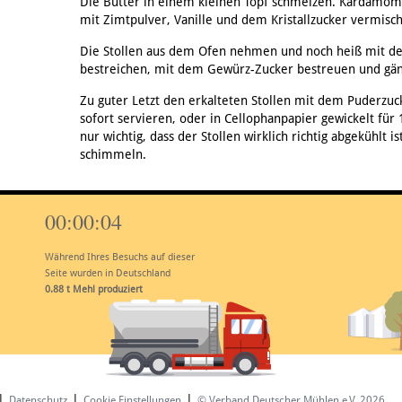
Die Butter in einem kleinen Topf schmelzen. Kardamom
mit Zimtpulver, Vanille und dem Kristallzucker vermisc
Die Stollen aus dem Ofen nehmen und noch heiß mit de
bestreichen, mit dem Gewürz-Zucker bestreuen und gänzl
Zu guter Letzt den erkalteten Stollen mit dem Puderzu
sofort servieren, oder in Cellophanpapier gewickelt für 
nur wichtig, dass der Stollen wirklich richtig abgekühlt i
schimmeln.
00:00:05
Während Ihres Besuchs auf dieser
Seite wurden in Deutschland
1.10
t Mehl produziert
|
|
|
Datenschutz
Cookie Einstellungen
© Verband Deutscher Mühlen e.V. 2026