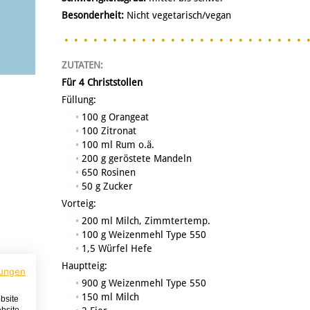
Besonderheit:
Nicht vegetarisch/vegan
ZUTATEN:
Für 4 Christstollen
Füllung:
100 g Orangeat
100 Zitronat
100 ml Rum o.ä.
200 g geröstete Mandeln
650 Rosinen
50 g Zucker
Vorteig:
200 ml Milch, Zimmtertemp.
100 g Weizenmehl Type 550
1,5 Würfel Hefe
Hauptteig:
ungen
900 g Weizenmehl Type 550
150 ml Milch
bsite
bsite-