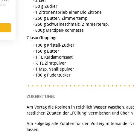
2 Eier
kies
50 g Zucker
1 Zitronenabrieb einer Bio Zitrone
250 g Butter, Zimmertemp.
250 g Schweineschmalz, Zimmertemp.
600g Marzipan-Rohmasse
Glasur/Topping:
100 g Kristall-Zucker
150 g Butter
1 TL Kardamomsaat
½ TL Zimtpulver
1 Msp. Vanillepulver
100 g Puderzucker
ZUBEREITUNG:
Am Vortag die Rosinen in reichlich Wasser waschen, a
restlichen Zutaten der „Füllung“ vermischen und über N
Am Folgetag alle Zutaten für den Vorteig miteinander 
lassen.