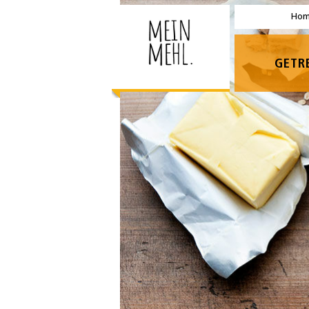
Ho
GETR