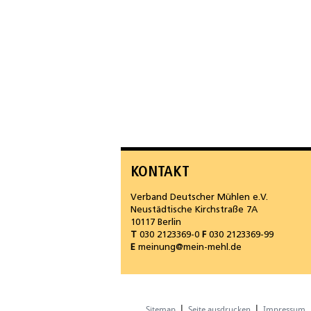
KONTAKT
Verband Deutscher Mühlen e.V.
Neustädtische Kirchstraße 7A
10117 Berlin
T
030 2123369-0
F
030 2123369-99
E
meinung@mein-mehl.de
|
|
Sitemap
Seite ausdrucken
Impressum