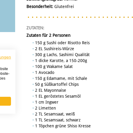
Besonderheit:
Glutenfrei
ZUTATEN:
Zutaten für 2 Personen
150 g Sushi oder Risotto Reis
2 EL Sushireis-Würze
300 g Lachs, Sashimi Qualität
ungen
1 dicke Karotte, a 150-200g
100 g Wakame Salat
bsite
1 Avocado
bsite-
150 g Edamame, mit Schale
kies
50 g Süßkartoffel Chips
2 EL Mayonnaise
1 EL geröstetes Sesamöl
1 cm Ingwer
2 Limetten
2 TL Sesamsaat, weiß
1 TL Sesamsaat, schwarz
1 Töpchen grüne Shiso Kresse