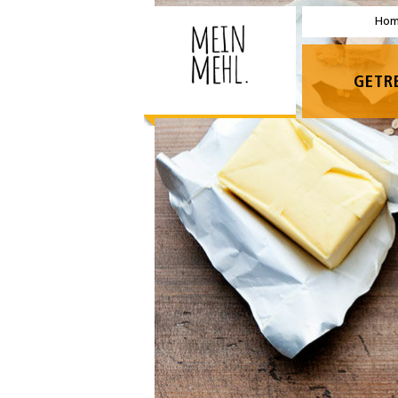
Ho
GETR