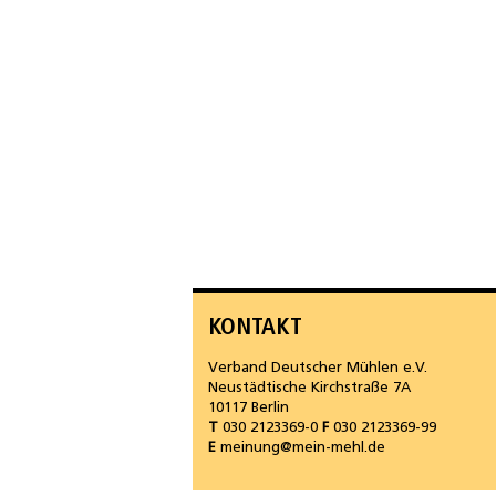
KONTAKT
Verband Deutscher Mühlen e.V.
Neustädtische Kirchstraße 7A
10117 Berlin
T
030 2123369-0
F
030 2123369-99
E
meinung@mein-mehl.de