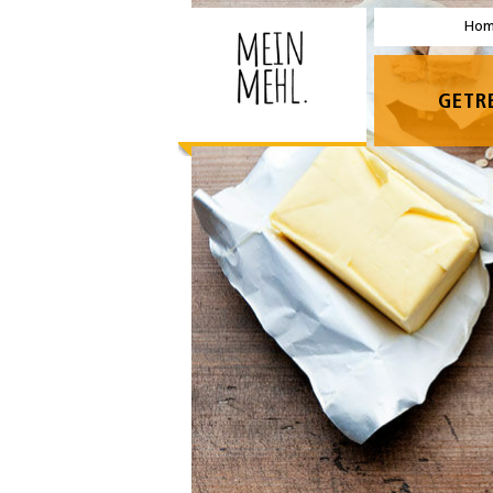
Ho
GETR