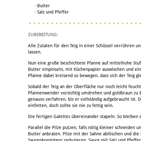
Butter
Salz und Pfeffer
ZUBEREITUNG:
Alle Zutaten für den Teig in einer Schüssel verrühren u
lassen.
Nun eine große beschichtete Pfanne auf mittelhohe Stuf
Butter einpinseln, mit Küchenpapier auswischen und eine
Pfanne dabei kreisend so bewegen, dass sich der Teig gl
Sobald der Teig an der Oberfläche nur noch leicht feuc
Pfannenwender vorsichtig umdrehen und goldbraun zu En
genauso verfahren, bis er vollständig aufgebraucht ist
einfetten, doch sollte sie nie zu fettig sein.
Die fertigen Galettes übereinander stapeln. So bleiben 
Parallel die Pilze putzen, falls nötig kleiner schneiden 
Butter anbraten. Pilze mit der Sahne ablöschen und di
Saucenkonsistenz reduzieren. Sauce mit Salz und Pfeffe