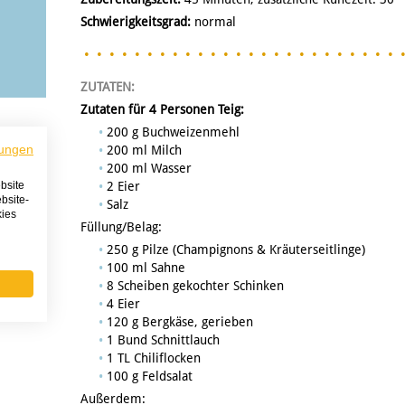
Schwierigkeitsgrad:
normal
ZUTATEN:
Zutaten für 4 Personen Teig:
200 g Buchweizenmehl
ungen
200 ml Milch
200 ml Wasser
bsite
2 Eier
bsite-
Salz
kies
Füllung/Belag:
250 g Pilze (Champignons & Kräuterseitlinge)
100 ml Sahne
8 Scheiben gekochter Schinken
4 Eier
120 g Bergkäse, gerieben
1 Bund Schnittlauch
1 TL Chiliflocken
100 g Feldsalat
Außerdem: